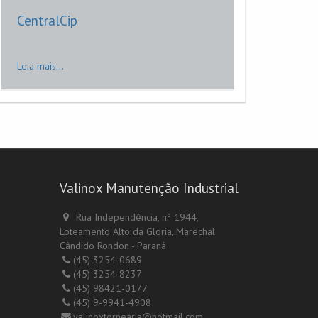
CentralCip
Leia mais...
Valinox Manutenção Industrial
Rua Independência, nº 1944,
Loteamento Alto da Gloria, Marechal
Cândido Rondon - Paraná
(45) 3254-0689
(45) 3254-8237
(45) 98421-0177
(45) 9-9941-4908
valinoxtornearia@hotmail.com