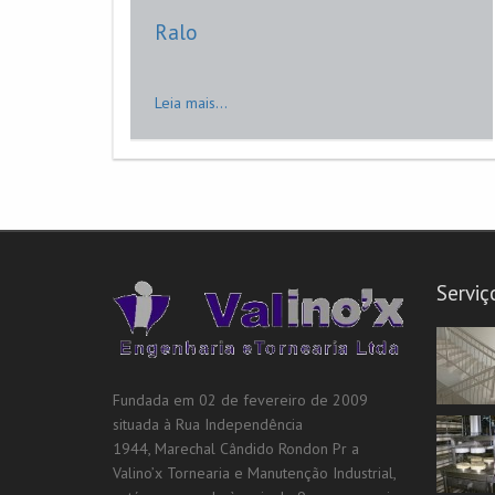
Ralo
Leia mais...
Serviç
Fundada em 02 de fevereiro de 2009
situada à Rua Independência
1944, Marechal Cândido Rondon Pr a
Valino’x Tornearia e Manutenção Industrial,