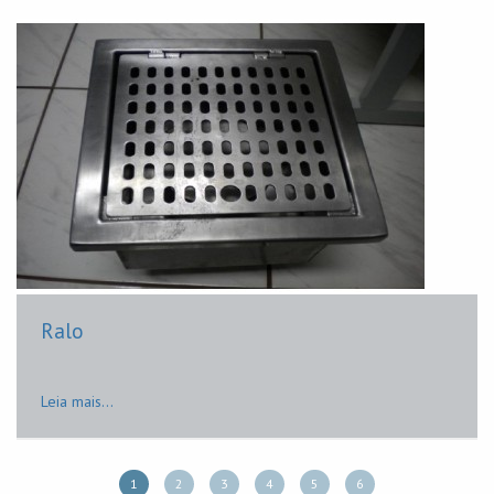
Ralo
Leia mais...
1
2
3
4
5
6